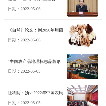
——农业农村部副部长邓小刚
农业行情
日期：2022-05-06
谈“三农”热点话题
三农热文
农业美图
《自然》论文：到2050年用菌
类蛋白替代20%牛肉可使碳排
日期：2022-05-06
放减半
“中国农产品地理标志品牌形
象馆”对外发布
日期：2022-05-05
社科院：预计2022年中国农民
人均可支配收入达20600元
日期：2022-05-05