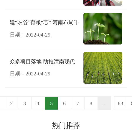
建“农谷”育粮“芯” 河南布局千
亿种业“航母”
日期：2022-04-29
众多项目落地 助推潼南现代
种业体系做大做强
日期：2022-04-29
2
3
4
5
6
7
8
...
83
热门推荐