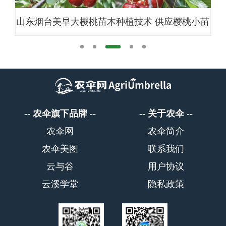
大樱桃苗木种植技术 供应樱桃小苗
多功能增氧涌浪机YYL
繁育基地
品
农伞旗下品牌
关于农伞
农伞网
农伞简介
农伞美图
联系我们
云与谷
用户协议
云溪学堂
隐私政策