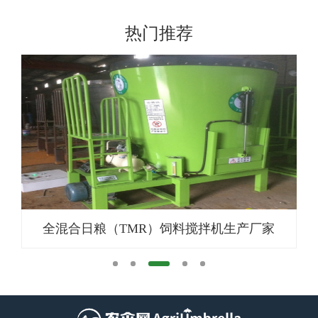
热门推荐
全混合日粮（TMR）饲料搅拌机生产厂家
养