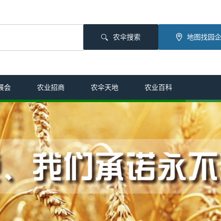
农伞搜索
地图找园
展会
农业招商
农伞天地
农业百科