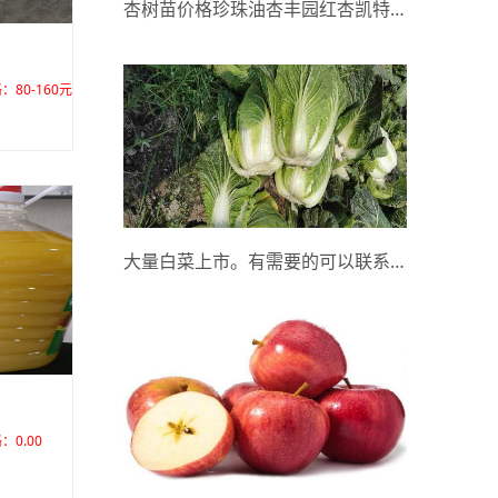
杏树苗价格珍珠油杏丰园红杏凯特杏树苗批发
：80-160元/斤
大量白菜上市。有需要的可以联系我。无冒苔，无烧心。支持田里看货大...
：0.00