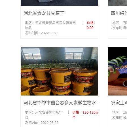
河北省青龙县豆腐干
四川绵
|
地区：河北省秦皇岛市青龙满族自
价格：
地区：四
0.00
治县
发布时间:
发布时间:
2022.03.23
河北省邯郸市螯合态多元素微生物水溶肥
|
地区：河北省邯郸市永年
价格：120-120元/
地区：山
县
个
发布时间:
发布时间:
2022.03.22