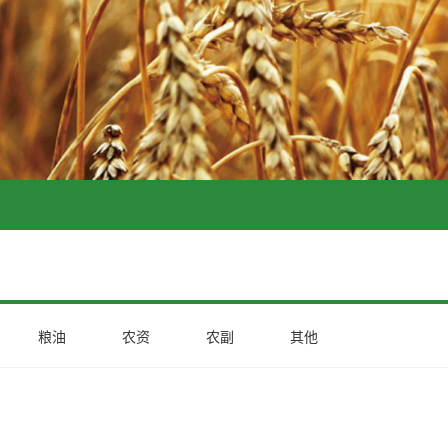
粮油
农资
农副
其他