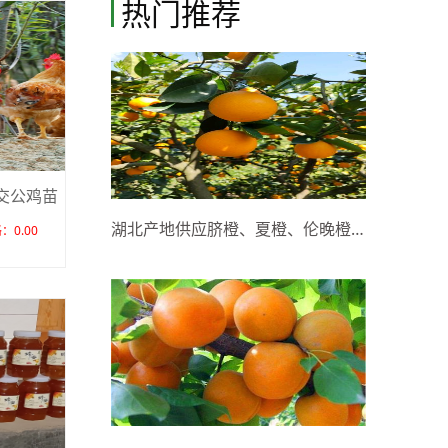
热门推荐
交公鸡苗
湖北产地供应脐橙、夏橙、伦晚橙、果大皮薄、多汁化渣
：0.00