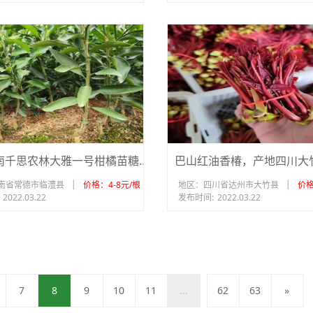
供应湖南千思农林大雅一号柑橘苗糖度高细脆化渣
巴山红油香椿，产地四川大
|
|
南省常德市临澧县
价格：4-8元/根
地区：四川省达州市大竹县
价格
2022.03.22
发布时间:
2022.03.22
7
8
9
10
11
...
62
63
»