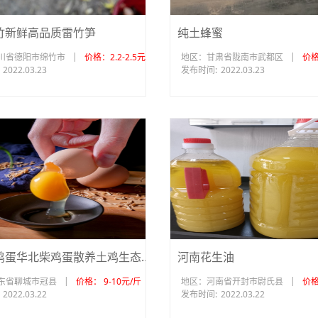
竹新鲜高品质雷竹笋
纯土蜂蜜
|
|
川省德阳市绵竹市
价格：2.2-2.5元/斤
地区：甘肃省陇南市武都区
价格
2022.03.23
发布时间:
2022.03.23
农家土鸡蛋华北柴鸡蛋散养土鸡生态环境
河南花生油
|
|
东省聊城市冠县
价格： 9-10元/斤
地区：河南省开封市尉氏县
价格
2022.03.22
发布时间:
2022.03.22