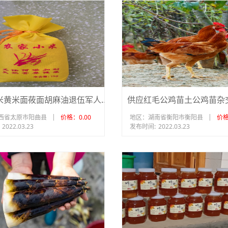
山西小米黄米面莜面胡麻油退伍军人无公害种植
供应红毛公鸡苗土公鸡苗杂
|
|
西省太原市阳曲县
价格：0.00
地区：湖南省衡阳市衡阳县
价格
2022.03.23
发布时间:
2022.03.23